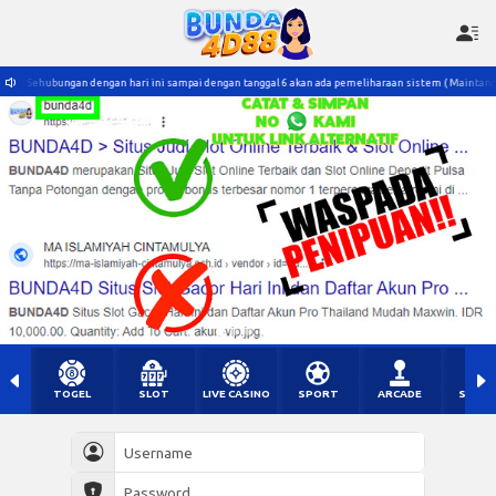
ubungan dengan hari ini sampai dengan tanggal 6 akan ada pemeliharaan sistem ( Maintance ) untuk
TOGEL
SLOT
LIVE CASINO
SPORT
ARCADE
SABU
Remember Me