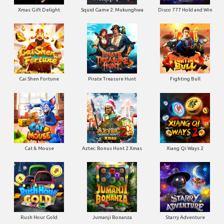
Cai Shen Fortune
Pirate Treasure Hunt
Fighting Bull
Cat & Mouse
Aztec: Bonus Hunt 2 Xmas
Xiang Qi Ways 2
Rush Hour Gold
Jumanji Bonanza
Starry Adventure
Phantom Multiplier
Kingyo Riches
Fish Prawn Crab Bonanza