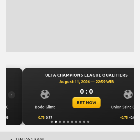
UEFA CHAMPIONS LEAGUE QUALIFIERS
August 11, 2026 — 22:59 WIB
0 : 0
Previous
Next
BET NOW
Bodo Glimt
Union Saint-Gilloise
0.75
0.77
-0.75
-0.95
TENTANG KAMI
BANTUAN
PERATURAN
INFORMASI BANK
HUBUNGI KAMI
KEBIJAKAN PRIVASI
PERSETUJUAN COOKIES