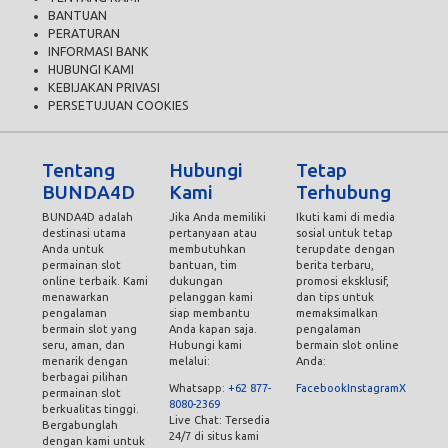
Tentang
Hubungi
Tetap
BUNDA4D
Kami
Terhubung
BUNDA4D adalah
Jika Anda memiliki
Ikuti kami di media
destinasi utama
pertanyaan atau
sosial untuk tetap
Anda untuk
membutuhkan
terupdate dengan
permainan slot
bantuan, tim
berita terbaru,
online terbaik. Kami
dukungan
promosi eksklusif,
menawarkan
pelanggan kami
dan tips untuk
pengalaman
siap membantu
memaksimalkan
bermain slot yang
Anda kapan saja.
pengalaman
seru, aman, dan
Hubungi kami
bermain slot online
menarik dengan
melalui:
Anda:
berbagai pilihan
Whatsapp:
+62 877-
Facebook
Instagram
X
permainan slot
8080-2369
berkualitas tinggi.
Live Chat: Tersedia
Bergabunglah
24/7 di situs kami
dengan kami untuk
menikmati bonus
menarik, promosi
harian, dan layanan
pelanggan 24/7.