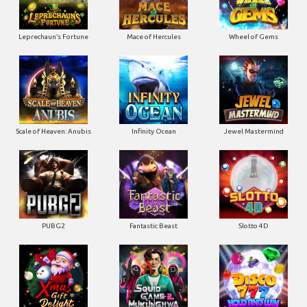
Scale of Heaven: Anubis
Infinity Ocean
Jewel Mastermind
PUBG2
Fantastic Beast
Slotto 4D
Xmas Gift Delight
Squid Game 2: Mukunghwa
Disco 777 Hold and Win